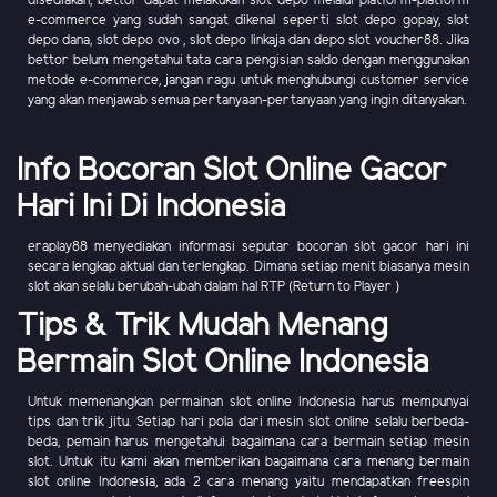
disediakan, bettor dapat melakukan slot depo melalui platform-platform
e-commerce yang sudah sangat dikenal seperti slot depo gopay, slot
depo dana, slot depo ovo , slot depo linkaja dan depo slot voucher88. Jika
bettor belum mengetahui tata cara pengisian saldo dengan menggunakan
metode e-commerce, jangan ragu untuk menghubungi customer service
yang akan menjawab semua pertanyaan-pertanyaan yang ingin ditanyakan.
Info Bocoran Slot Online Gacor
Hari Ini Di Indonesia
eraplay88 menyediakan informasi seputar bocoran slot gacor hari ini
secara lengkap aktual dan terlengkap. Dimana setiap menit biasanya mesin
slot akan selalu berubah-ubah dalam hal RTP (Return to Player )
Tips & Trik Mudah Menang
Bermain Slot Online Indonesia
Untuk memenangkan permainan slot online Indonesia harus mempunyai
tips dan trik jitu. Setiap hari pola dari mesin slot online selalu berbeda-
beda, pemain harus mengetahui bagaimana cara bermain setiap mesin
slot. Untuk itu kami akan memberikan bagaimana cara menang bermain
slot online Indonesia, ada 2 cara menang yaitu mendapatkan freespin