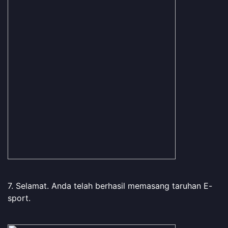
7. Selamat. Anda telah berhasil memasang taruhan E-
sport.