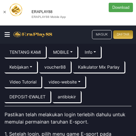
Download
×
ERAPLAY88
ERAPLAY88 Mobile App
MASUK
DAFTAR
TENTANG KAMI
MOBILE
Info
Kebijakan
voucher88
Kalkulator Mix Parlay
Video Tutorial
video-website
DEPOSIT-EWALET
antiblokir
Pastikan telah melakukan login terlebih dahulu untuk
memulai permainan taruhan E-sport.
1. Setelah login, pilih menu game E-sport pada