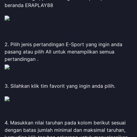
beranda ERAPLAY88
2. Pilih jenis pertandingan E-Sport yang ingin anda
pasang atau pilih All untuk menampilkan semua
pertandingan .
3. Silahkan klik tim favorit yang ingin anda pilih.
4. Masukkan nilai taruhan pada kolom berikut sesuai
dengan batas jumlah minimal dan maksimal taruhan,