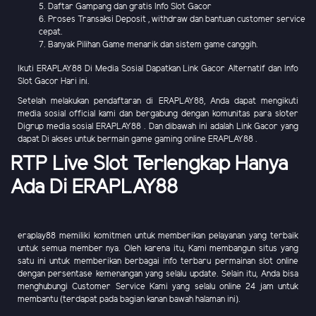
5. Daftar Gampang dan gratis Info Slot Gacor
6. Proses Transaksi Deposit , withdraw dan bantuan customer service
cepat.
7. Banyak Pilihan Game menarik dan sistem game canggih.
Ikuti ERAPLAY88 Di Media Sosial Dapatkan Link Gacor Alternatif dan Info
Slot Gacor Hari ini.
Setelah melakukan pendaftaran di ERAPLAY88, Anda dapat mengikuti
media sosial official kami dan bergabung dengan komunitas para sloter
Digrup media sosial ERAPLAY88 . Dan dibawah ini adalah Link Gacor yang
dapat Di akses untuk bermain game gaming online ERAPLAY88 .
RTP Live Slot Terlengkap Hanya
Ada Di ERAPLAY88
eraplay88 memiliki komitmen untuk memberikan pelayanan yang terbaik
untuk semua member nya. Oleh karena itu, Kami membangun situs yang
satu ini untuk memberikan berbagai info terbaru permainan slot online
dengan persentase kemenangan yang selalu update. Selain itu, Anda bisa
menghubungi Customer Service Kami yang selalu online 24 jam untuk
membantu (terdapat pada bagian kanan bawah halaman ini).