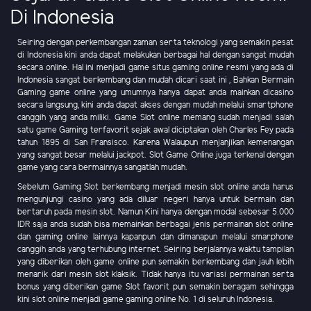
Di Indonesia
Seiring dengan perkembangan zaman serta teknologi yang semakin pesat
di Indonesia kini anda dapat melakukan berbagai hal dengan sangat mudah
secara online. Hal ini menjadi game situs gaming online resmi yang ada di
Indonesia sangat berkembang dan mudah dicari saat ini , Bahkan Bermain
Gaming game online yang umumnya hanya dapat anda mainkan dicasino
secara langsung, kini anda dapat akses dengan mudah melalui smartphone
canggih yang anda miliki. Game Slot online memang sudah menjadi salah
satu game Gaming terfavorit sejak awal diciptakan oleh Charles Fey pada
tahun 1895 di San Fransisco. Karena Walaupun menjanjikan kemenangan
yang sangat besar melalui jackpot. Slot Game Online juga terkenal dengan
game yang cara bermainnya sangatlah mudah.
Sebelum Gaming Slot berkembang menjadi mesin slot online anda harus
mengunjungi casino yang ada diluar negeri hanya untuk bermain dan
bertaruh pada mesin slot. Namun Kini hanya dengan modal sebesar 5.000
IDR saja anda sudah bisa memainkan berbagai jenis permainan slot online
dan gaming online lainnya kapanpun dan dimanapun melalui smarphone
canggih anda yang terhubung internet. Seiring berjalannya waktu tampilan
yang diberikan oleh game online pun semakin berkembang dan jauh lebih
menarik dari mesin slot klaksik. Tidak hanya itu variasi permainan serta
bonus yang diberikan game Slot favorit pun semakin beragam sehingga
kini slot online menjadi game gaming online No. 1 di seluruh Indonesia.