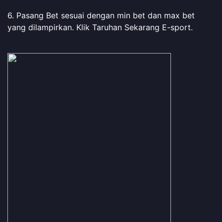
6. Pasang Bet sesuai dengan min bet dan max bet
yang dilampirkan. Klik Taruhan Sekarang E-sport.