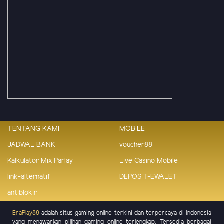
TENTANG KAMI
MOBILE
JADWAL BANK
voucher88
Kalkulator Mix Parlay
Live Casino Mobile
link-alternatif
DEPOSIT-EWALET
antiblokir
EraPlay88
adalah situs gaming online terkini dan terpercaya di Indonesia
yang menawarkan pilihan gaming online terlengkap. Tersedia berbagai