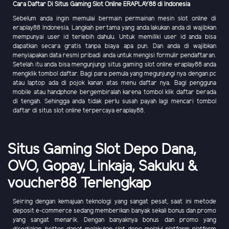
Cara Daftar Di Situs Gaming Slot Online ERAPLAY88 di Indonesia
Sebelum anda ingin memulai bermain permainan mesin slot online di
eraplay88 Indonesia. Langkah pertama yang anda lakukan anda di wajibkan
mempunyai user id terlebih dahulu. Untuk memiliki user id anda bisa
dapatkan secara gratis tanpa biaya apa pun. Dan anda di wajibkan
menyiapakan data resmi pribadi anda untuk mengisi formulir pendaftaran.
Setelah itu anda bisa mengunjungi situs gaming slot online eraplay88 anda
mengklik tombol daftar. Bagi para pemula yang megunjungi nya dengan pc
atau laptop ada di pojok kanan atas menu daftar nya. Bagi pengguna
mobile atau handphone bergembiralah karena tombol klik daftar berada
di tengah. Sehingga anda tidak perlu susah payah lagi mencari tombol
daftar di situs slot online terpercaya eraplay88.
Situs Gaming Slot Depo Dana,
OVO, Gopay, Linkaja, Sakuku &
voucher88 Terlengkap
Seiring dengan kemajuan teknologi yang sangat pesat, saat ini metode
deposit e-commerce sedang memberikan banyak sekali bonus dan promo
yang sangat menarik. Dengan banyaknya bonus dan promo yang