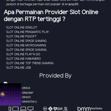
jackpot di berbagai permain slot populer di eraplay88.
Apa Permainan Provider Slot Online
dengan RTP tertinggi ?
SLOT ONLINE IDNSLOT
SLOT ONLINE PRAGMATIC PLAY
SLOT ONLINE PGSOFT
SLOT ONLINE SPADE GAMING
SLOT ONLINE MICROGAMING
SLOT ONLINE SPADE GAMING
SLOT ONLINE PLAY'N GO
SLOT ONLINE HABANERO
SLOT ONLINE TOP TREND GAMING
SLOT ONLINE JDB
Provided By