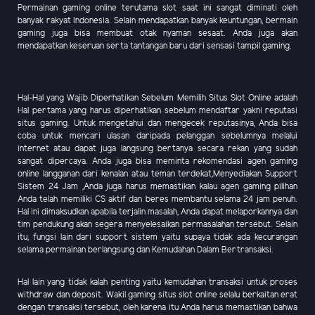
Permainan gaming online terutama slot saat ini sangat diminati oleh
banyak rakyat Indonesia. Selain mendapatkan banyak keuntungan, bermain
gaming juga bisa membuat otak nyaman sesaat. Anda juga akan
mendapatkan keseruan serta tantangan baru dari sensasi tampil gaming.
Hal-Hal yang Wajib Diperhatikan Sebelum Memilih Situs Slot Online adalah
Hal pertama yang harus diperhatikan sebelum mendaftar yakni reputasi
situs gaming. Untuk mengetahui dan mengecek reputasinya, Anda bisa
coba untuk mencari ulasan daripada pelanggan sebelumnya melalui
internet atau dapat juga langsung bertanya secara rekan yang sudah
sangat dipercaya. Anda juga bisa meminta rekomendasi agen gaming
online langganan dari kenalan atau teman terdekat,Menyediakan Support
Sistem 24 Jam ,Anda juga harus memastikan kalau agen gaming pilihan
Anda telah memiliki CS aktif dan beres membantu selama 24 jam penuh.
Hal ini dimaksudkan apabila terjalin masalah, Anda dapat melaporkannya dan
tim pendukung akan segera menyelesaikan permasalahan tersebut. Selain
itu, fungsi lain dari support sistem yaitu supaya tidak ada kecurangan
selama permainan berlangsung dan Kemudahan Dalam Bertransaksi.
Hal lain yang tidak kalah penting yaitu kemudahan transaksi untuk proses
withdraw dan deposit. Wakil gaming situs slot online selalu berkaitan erat
dengan transaksi tersebut, oleh karena itu Anda harus memastikan bahwa