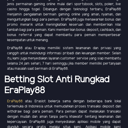
jenis permainan gaming online mulai dari sportsbook, slots, poker, live
casino hingga togel. Dibangun dengan teknologi terbaru, EraPlay88
menjamin pengalaman bermain gaming online yang aman, nyaman, dan
menguntungkan bagi para pemain. EraPlay88 juga menawarkan bonus dan
promo menarik untuk meningkatkan keseruan dan memberikan nilai
tambah bagi para pemain. Kami memberikan bonus deposit, cashback, dan
bonus referral yang dapat membantu para pemain memperbesar
kesempatan untuk menang.
EraPlay88 atau Eraplay memiliki sistem keamanan dan privasi yang
canggih untuk melindungi informasi pribadi dan keuangan member. Selain
itu, kami juga menyediakan layanan customer servise yang siap membantu
selama 24 jam sehari, 7 hari seminggu jika member memiliki pertanyaan
atau masalah saat bermain di EraPlay88.
Betting Slot Anti Rungkad
EraPlay88
EraPlay88
atau Eraslot bekerja sama dengan beberapa bank lokal
terkemuka di Indonesia untuk memudahkan proses transaksi deposit dan
withdraw bagi para pemain. Para pemain dapat melakukan transaksi
dengan mudah dan aman tanpa perlu khawatir tentang keamanan dan
kepercayaan. EraPlay88 juga menyediakan aplikasi mobile yang dapat
diunduh secara gratis melalui situs kami. Aplikasi mobile kami