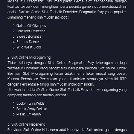
karena itu Pragmatic Play merupakan Game slot terpercaya dengan
kualitas terbaik demi menghibur para pecinta game slot online.dibawah ini
adalah Daftar Game Slot Terbaik Provider Pragmatic Play yang populer
Gampang menang dan mudah jackpot :
Gates Of Olympus
Starlight Princess
Sweet Bonanza
5 Lions Dance
Wild West Gold
2. Slot Online Microgaming
Tidak kalahnya dengan Slot Online Pragmatic Play, Microgaming juga
termasuk Provider yang sangat hits bagi para pecinta Slot online. Untuk
Bermain Slot Microgaming kalian tidak memerlukan modal yang besar,
Karena Permainan Permainan yang dihadirkan semuanya Memiliki RTP
dengan Persentase tinggi dah mudah untuk dimainkan.
dibawah ini adalah Daftar Game Slot Terbaik Provider Microgaming yang
gampang menang dan mudah jackpot :
Lucky TwinsWilds
Break Away Deluxe
Mask Of Amun
3. Slot Online Habanero
Provider Slot Online Habanero adalah penyedia Slot online game dengan