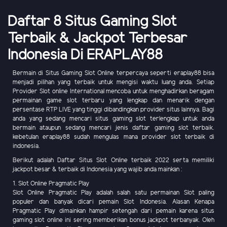
Daftar 8 Situs Gaming Slot
Terbaik & Jackpot Terbesar
Indonesia Di ERAPLAY88
Bermain di Situs Gaming Slot Online terpercaya seperti eraplay88 bisa
menjadi pilihan yang terbaik untuk mengisi waktu luang anda. Setiap
Provider Slot online International mencoba untuk menghadirkan beragam
permainan game slot terbaru yang lengkap dan menarik dengan
persentase RTP LIVE yang tinggi dibandingkan provider situs lainnya. Bagi
anda yang sedang mencari situs gaming slot terlengkap untuk anda
bermain ataupun sedang mencari jenis daftar gaming slot terbaik.
kebetulan eraplay88 sudah mengulas mana provider slot terbaik di
indonesia.
Berikut adalah Daftar Situs Slot Online terbaik 2022 serta memiliki
jackpot besar & terbaik di Indonesia yang wajib anda mainkan :
1. Slot Online Pragmatic Play
Slot Online Pragmatic Play adalah salah satu permainan Slot paling
populer dan banyak dicari pemain Slot Indonesia. Alasan Kenapa
Pragmatic Play dimainkan hampir setengah dari pemain karena situs
gaming slot online ini sering memberikan bonus jackpot terbanyak. Oleh