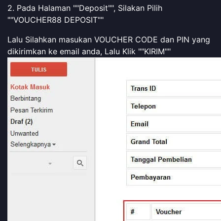
2. Pada Halaman ""Deposit"", Silakan Pilih
""VOUCHER88 DEPOSIT""
Lalu Silahkan masukan VOUCHER CODE dan PIN yang
dikirimkan ke email anda, Lalu Klik ""KIRIM""