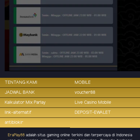
TENTANG KAMI
MOBILE
JADWAL BANK
voucher88
Kalkulator Mix Parlay
Live Casino Mobile
link-alternatif
DEPOSIT-EWALET
antiblokir
EraPlay88
adalah situs gaming online terkini dan terpercaya di Indonesia