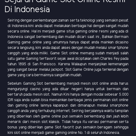
Di Indonesia
Seiring dengan perkembangan zaman serta teknologi yang semakin pesat
di Indonesia kini anda dapat melakukan berbagai hal dengan sangat mudah
secara online. Hal ini menjadi game situs gaming online resmi yang ada di
Indonesia sangat berkembang dan mudah dicari saat ini , Bahkan Bermain
Gaming game online yang umumnya hanya dapat anda mainkan dicasino
secara langsung, kini anda dapat akses dengan mudah melalui smartphone
canggih yang anda miliki. Game Slot online memang sudah menjadi salah
satu game Gaming terfavorit sejak awal diciptakan oleh Charles Fey pada
tahun 1895 di San Fransisco. Karena Walaupun menjanjikan kemenangan
yang sangat besar melalui jackpot. Slot Game Online juga terkenal dengan
game yang cara bermainnya sangatlah mudah.
Sebelum Gaming Slot berkembang menjadi mesin slot online anda harus
mengunjungi casino yang ada diluar negeri hanya untuk bermain dan
bertaruh pada mesin slot. Namun Kini hanya dengan modal sebesar 5.000
IDR saja anda sudah bisa memainkan berbagai jenis permainan slot online
dan gaming online lainnya kapanpun dan dimanapun melalui smarphone
canggih anda yang terhubung internet. Seiring berjalannya waktu tampilan
yang diberikan oleh game online pun semakin berkembang dan jauh lebih
menarik dari mesin slot klaksik. Tidak hanya itu variasi permainan serta
bonus yang diberikan game Slot favorit pun semakin beragam sehingga
kini slot online menjadi game gaming online No. 1 di seluruh Indonesia.