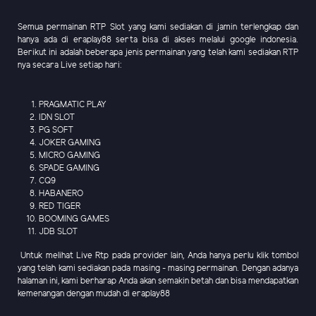
Semua permainan RTP Slot yang kami sediakan di jamin terlengkap dan
hanya ada di eraplay88 serta bisa di akses melalui google indonesia.
Berikut ini adalah beberapa jenis permainan yang telah kami sediakan RTP
nya secara Live setiap hari:
PRAGMATIC PLAY
IDN SLOT
PG SOFT
JOKER GAMING
MICRO GAMING
SPADE GAMING
CQ9
HABANERO
RED TIGER
BOOMING GAMES
JDB SLOT
Untuk melihat Live Rtp pada provider lain, Anda hanya perlu klik tombol
yang telah kami sediakan pada masing - masing permainan. Dengan adanya
halaman ini, kami berharap Anda akan semakin betah dan bisa mendapatkan
kemenangan dengan mudah di eraplay88