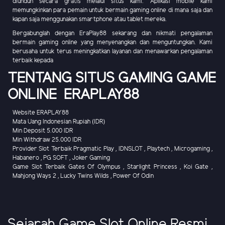
diunduh secara gratis melalui situs kami. Aplikasi mobile kami
memungkinkan para pemain untuk bermain gaming online di mana saja dan
kapan saja menggunakan smartphone atau tablet mereka.
Bergabunglah dengan EraPlay88 sekarang dan nikmati pengalaman
bermain gaming online yang menyenangkan dan menguntungkan. Kami
berusaha untuk terus meningkatkan layanan dan menawarkan pengalaman
terbaik kepada
TENTANG SITUS GAMING GAME
ONLINE ERAPLAY88
Website ERAPLAY88
Mata Uang Indonesian Rupiah (IDR)
Min Deposit 5.000 IDR
Min Withdraw 25.000 IDR
Provider Slot Terbaik Pragmatic Play , IDNSLOT , Playtech , Microgaming ,
Habanero , PG SOFT , Joker Gaming
Game Slot Terbaik Gates Of Olympus , Starlight Princess , Koi Gate ,
Mahjong Ways 2 , Lucky Twins Wilds , Power Of Odin
Sejarah Game Slot Online Resmi