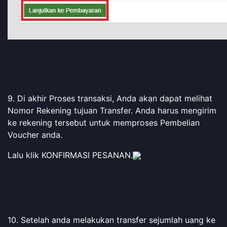
9. Di akhir Proses transaksi, Anda akan dapat melihat
Nomor Rekening tujuan Transfer. Anda harus mengirim
ke rekening tersebut untuk memproses Pembelian
Voucher anda.
Lalu klik KONFIRMASI PESANAN.
10. Setelah anda melakukan transfer sejumlah uang ke