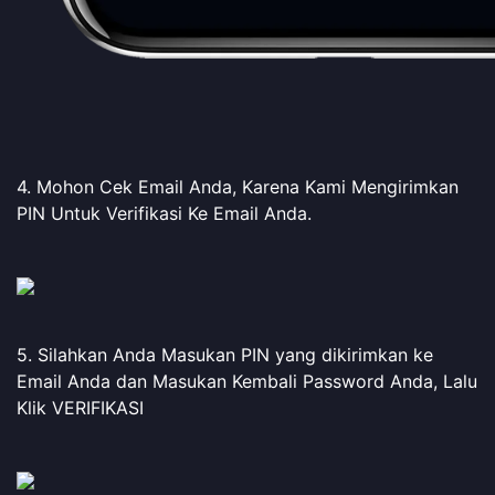
4. Mohon Cek Email Anda, Karena Kami Mengirimkan
PIN Untuk Verifikasi Ke Email Anda.
5. Silahkan Anda Masukan PIN yang dikirimkan ke
Email Anda dan Masukan Kembali Password Anda, Lalu
Klik VERIFIKASI